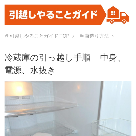
引越しやることガイド
TOP
荷造り方法
冷蔵庫の引っ越し手順 – 中身、
電源、水抜き